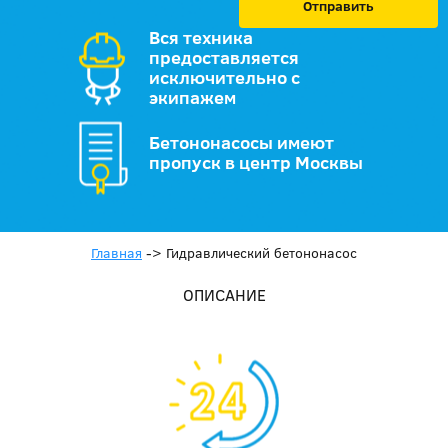
Отправить
Вся техника
предоставляется
исключительно с
экипажем
Бетононасосы имеют
пропуск в центр Москвы
Главная
->
Гидравлический бетононасос
ОПИСАНИЕ